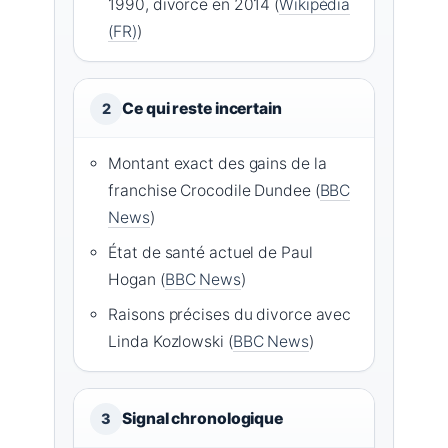
1990, divorce en 2014 (
Wikipédia
(FR)
)
Ce qui reste incertain
2
Montant exact des gains de la
franchise Crocodile Dundee (
BBC
News
)
État de santé actuel de Paul
Hogan (
BBC News
)
Raisons précises du divorce avec
Linda Kozlowski (
BBC News
)
Signal chronologique
3