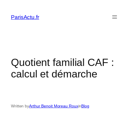
Skip
to
ParisActu.fr
content
Quotient familial CAF :
calcul et démarche
Written by
Arthur Benoit Moreau Roux
in
Blog