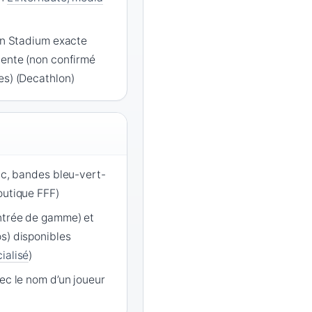
ion Stadium exacte
vente (non confirmé
es) (Decathlon)
anc, bandes bleu-vert-
outique FFF)
ntrée de gamme) et
s) disponibles
ialisé
)
vec le nom d’un joueur