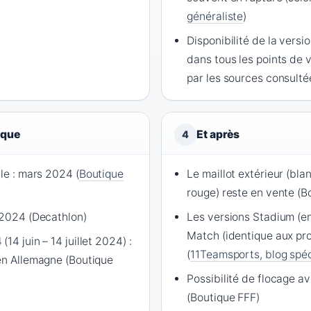
généraliste
)
Disponibilité de la vers
dans tous les points de 
par les sources consulté
ique
Et après
4
lle : mars 2024 (
Boutique
Le maillot extérieur (bl
rouge) reste en vente (B
n 2024 (Decathlon)
Les versions Stadium (e
Match (identique aux pro
14 juin – 14 juillet 2024) :
(
11Teamsports, blog spéc
 en Allemagne (Boutique
Possibilité de flocage a
(Boutique FFF)