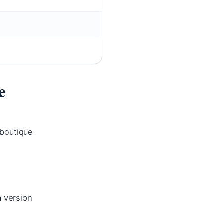
e
 boutique
a version