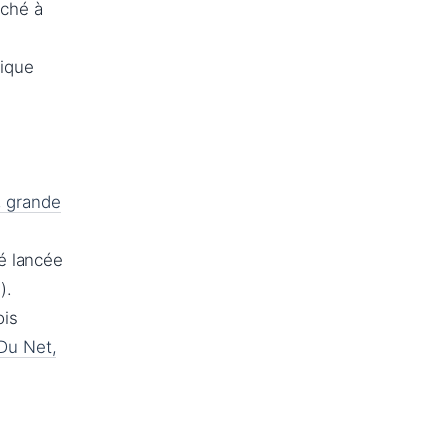
iché à
tique
, grande
té lancée
).
ois
 Du Net,