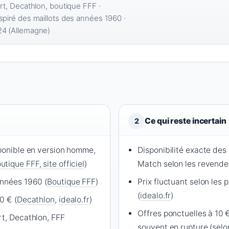
rt, Decathlon, boutique FFF ·
spiré des maillots des années 1960 ·
4 (Allemagne)
Ce qui reste incertain
2
sponible en version homme,
Disponibilité exacte des
utique FFF, site officiel
)
Match selon les revende
années 1960 (
Boutique FFF
)
Prix fluctuant selon les p
(
idealo.fr
)
0 € (
Decathlon
,
idealo.fr
)
Offres ponctuelles à 10
rt, Decathlon, FFF
souvent en rupture (sel