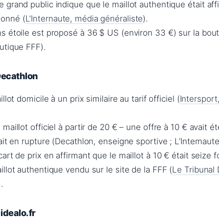
grand public indique que le maillot authentique était aff
onné (
L’Internaute, média généraliste
).
s étoile est proposé à 36 $ US (environ 33 €) sur la bou
utique FFF).
 Decathlon
lot domicile à un prix similaire au tarif officiel (
Intersport
aillot officiel à partir de 20 € – une offre à 10 € avait é
ait en rupture (Decathlon, enseigne sportive ; L’Internaute
rt de prix en affirmant que le maillot à 10 € était seize f
llot authentique vendu sur le site de la FFF (
Le Tribunal
).
idealo.fr