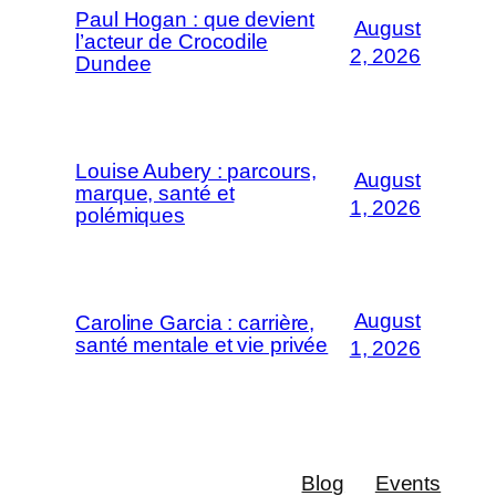
Paul Hogan : que devient
August
l’acteur de Crocodile
2, 2026
Dundee
Louise Aubery : parcours,
August
marque, santé et
1, 2026
polémiques
August
Caroline Garcia : carrière,
santé mentale et vie privée
1, 2026
Blog
Events