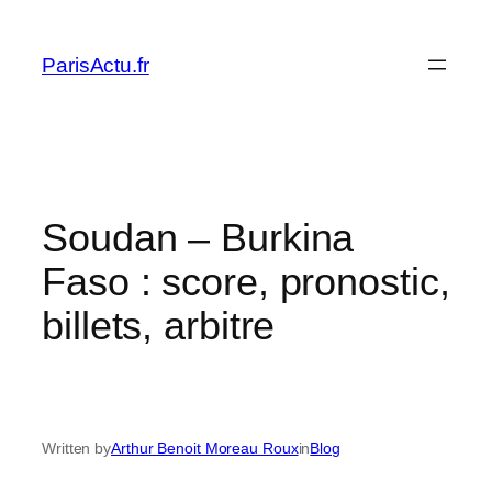
Skip
to
ParisActu.fr
content
Soudan – Burkina
Faso : score, pronostic,
billets, arbitre
Written by
Arthur Benoit Moreau Roux
in
Blog