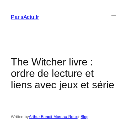
Skip
to
ParisActu.fr
content
The Witcher livre :
ordre de lecture et
liens avec jeux et série
Written by
Arthur Benoit Moreau Roux
in
Blog