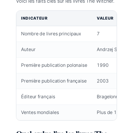
Voici les faits clés sur les livres The Witcher.
Faits clés sur les livres The Witcher
INDICATEUR
VALEUR
Nombre de livres principaux
7
Auteur
Andrzej Sapkows
Première publication polonaise
1990
Première publication française
2003
Éditeur français
Bragelonne
Ventes mondiales
Plus de 15 millio