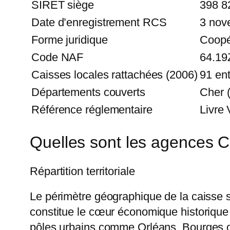
SIRET siège
398 8
Date d’enregistrement RCS
3 nov
Forme juridique
Coopér
Code NAF
64.19Z
Caisses locales rattachées (2006)
91 ent
Départements couverts
Cher (
Référence réglementaire
Livre 
Quelles sont les agences Cr
Répartition territoriale
Le périmètre géographique de la caisse s
constitue le cœur économique historique 
pôles urbains comme Orléans, Bourges 