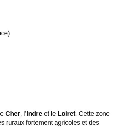
nce)
le
Cher
, l’
Indre
et le
Loiret
. Cette zone
es ruraux fortement agricoles et des