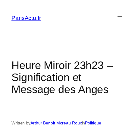
Skip
to
ParisActu.fr
content
Heure Miroir 23h23 –
Signification et
Message des Anges
Written by
Arthur Benoit Moreau Roux
in
Politique