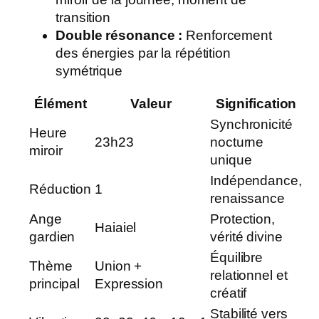
transition
Double résonance :
Renforcement
des énergies par la répétition
symétrique
Élément
Valeur
Signification
Synchronicité
Heure
23h23
nocturne
miroir
unique
Indépendance,
Réduction
1
renaissance
Ange
Protection,
Haiaiel
gardien
vérité divine
Équilibre
Thème
Union +
relationnel et
principal
Expression
créatif
Stabilité vers