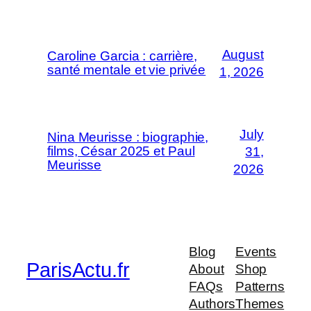
August
Caroline Garcia : carrière,
santé mentale et vie privée
1, 2026
July
Nina Meurisse : biographie,
films, César 2025 et Paul
31,
Meurisse
2026
Blog
Events
ParisActu.fr
About
Shop
FAQs
Patterns
Authors
Themes