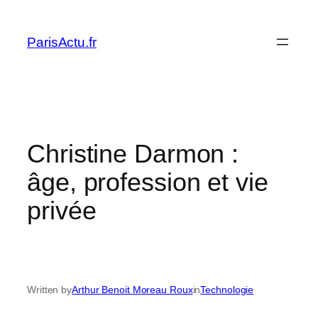
Skip
to
ParisActu.fr
content
Christine Darmon :
âge, profession et vie
privée
Written by
Arthur Benoit Moreau Roux
in
Technologie