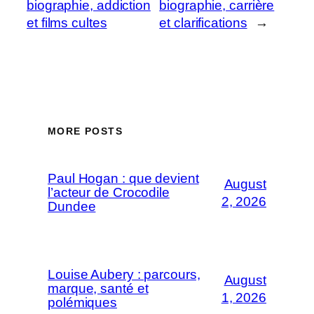
biographie, addiction
biographie, carrière
et films cultes
et clarifications
→
MORE POSTS
Paul Hogan : que devient
August
l’acteur de Crocodile
2, 2026
Dundee
Louise Aubery : parcours,
August
marque, santé et
1, 2026
polémiques