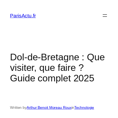
Skip
to
ParisActu.fr
content
Dol-de-Bretagne : Que
visiter, que faire ?
Guide complet 2025
Written by
Arthur Benoit Moreau Roux
in
Technologie