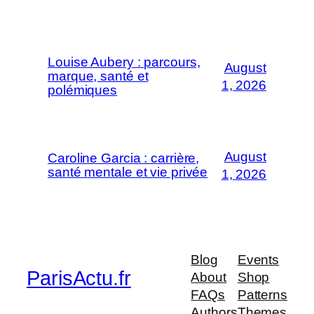
Louise Aubery : parcours,
August
marque, santé et
1, 2026
polémiques
August
Caroline Garcia : carrière,
santé mentale et vie privée
1, 2026
Blog
Events
ParisActu.fr
About
Shop
FAQs
Patterns
Authors
Themes