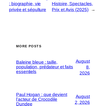
: biographie, vie
Histoire, Spectacles,
privée et sépulture
Prix et Avis (2025)
→
MORE POSTS
August
Baleine bleue : taille,
population, prédateur et faits
8,
essentiels
2026
Paul Hogan : que devient
August
l’acteur de Crocodile
2, 2026
Dundee