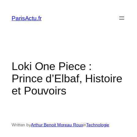
Skip
to
ParisActu.fr
content
Loki One Piece :
Prince d’Elbaf, Histoire
et Pouvoirs
Written by
Arthur Benoit Moreau Roux
in
Technologie