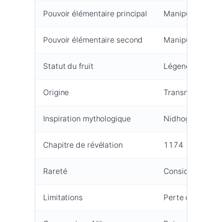
Pouvoir élémentaire principal
Manipulation fo
Pouvoir élémentaire second
Manipulation fe
Statut du fruit
Légendaire
Origine
Transmis dans li
Inspiration mythologique
Nidhogg (dragon
Chapitre de révélation
1174
Rareté
Considéré comm
Limitations
Perte capacité 