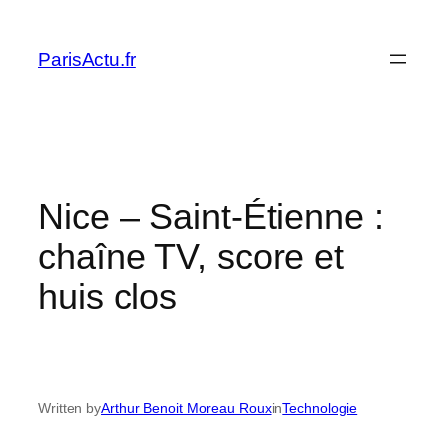
Skip
to
ParisActu.fr
content
Nice – Saint-Étienne :
chaîne TV, score et
huis clos
Written by
Arthur Benoit Moreau Roux
in
Technologie