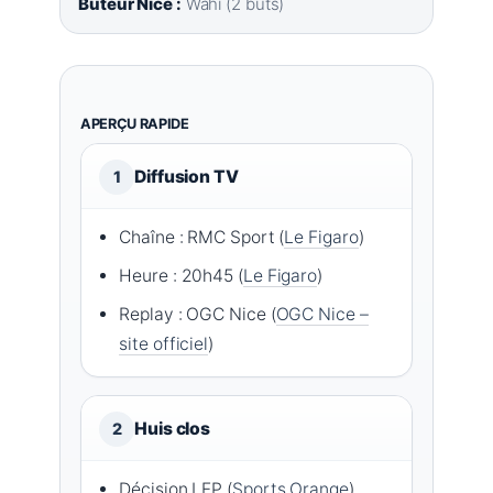
Buteur Nice :
Wahi (2 buts)
APERÇU RAPIDE
Diffusion TV
1
Chaîne : RMC Sport (
Le Figaro
)
Heure : 20h45 (
Le Figaro
)
Replay : OGC Nice (
OGC Nice –
site officiel
)
Huis clos
2
Décision LFP (
Sports Orange
)