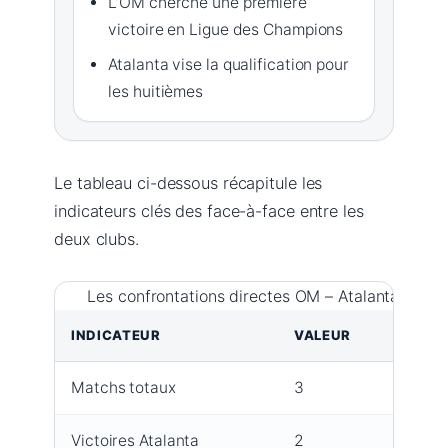
L’OM cherche une première
victoire en Ligue des Champions
Atalanta vise la qualification pour
les huitièmes
Le tableau ci-dessous récapitule les
indicateurs clés des face-à-face entre les
deux clubs.
Les confrontations directes OM – Atalanta en chi
INDICATEUR
VALEUR
SO
Matchs totaux
3
UE
Victoires Atalanta
2
Foo