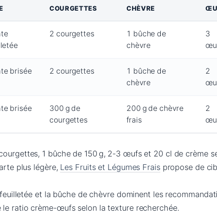
E
COURGETTES
CHÈVRE
ŒU
âte
2 courgettes
1 bûche de
3
lletée
chèvre
œu
te brisée
2 courgettes
1 bûche de
2
chèvre
œu
te brisée
300 g de
200 g de chèvre
2
courgettes
frais
œu
courgettes, 1 bûche de 150 g, 2-3 œufs et 20 cl de crème 
arte plus légère,
Les Fruits et Légumes Frais
propose de cib
e feuilletée et la bûche de chèvre dominent les recommandat
le ratio crème-œufs selon la texture recherchée.