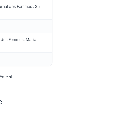
urnal des Femmes : 35
l des Femmes, Marie
ême si
e