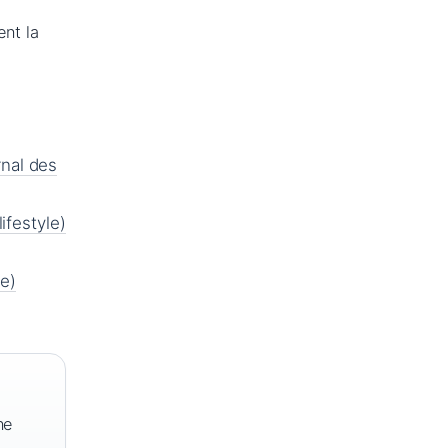
ent la
nal des
ifestyle)
e)
ne