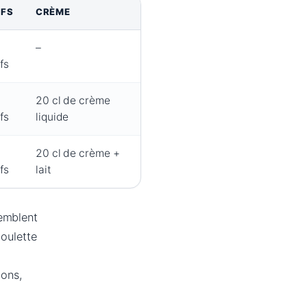
FS
CRÈME
–
fs
20 cl de crème
fs
liquide
20 cl de crème +
fs
lait
semblent
oulette
ions,