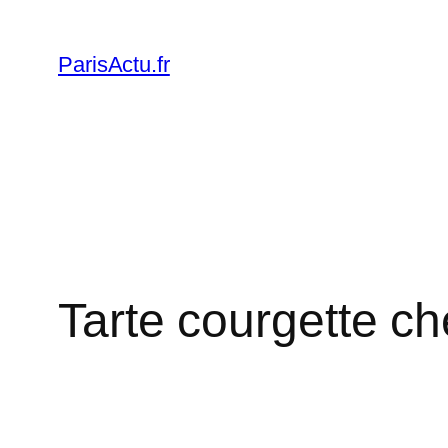
Skip
to
ParisActu.fr
content
Tarte courgette chè