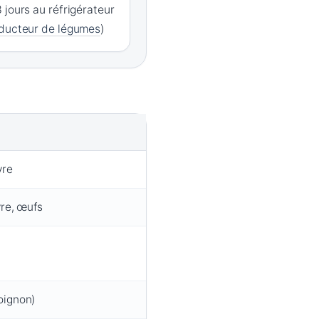
 jours au réfrigérateur
oducteur de légumes
)
vre
vre, œufs
oignon)