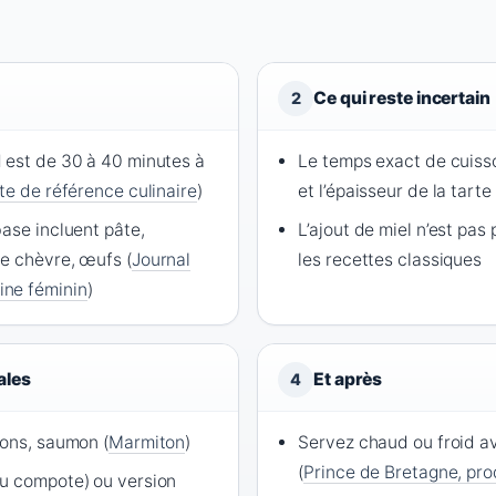
Ce qui reste incertain
2
 est de 30 à 40 minutes à
Le temps exact de cuisso
te de référence culinaire
)
et l’épaisseur de la tarte
ase incluent pâte,
L’ajout de miel n’est pas
e chèvre, œufs (
Journal
les recettes classiques
ne féminin
)
ales
Et après
4
dons, saumon (
Marmiton
)
Servez chaud ou froid a
(
Prince de Bretagne, pr
u compote) ou version