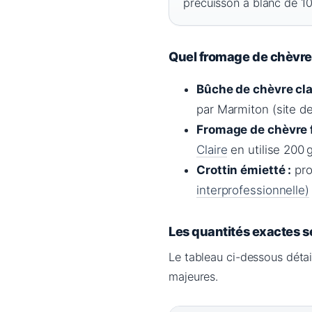
précuisson à blanc de 10
Quel fromage de chèvre u
Bûche de chèvre cla
par Marmiton (site de
Fromage de chèvre f
Claire
en utilise 200 g
Crottin émietté :
pro
interprofessionnelle)
Les quantités exactes se
Le tableau ci-dessous détai
majeures.