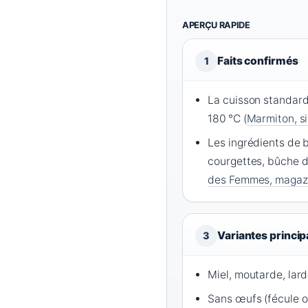
APERÇU RAPIDE
Faits confirmés
1
La cuisson standard
180 °C (
Marmiton, si
Les ingrédients de b
courgettes, bûche d
des Femmes, magazi
Variantes princip
3
Miel, moutarde, lar
Sans œufs (fécule o