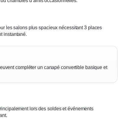
s ou chambres d’amis occasionnelles.
our les salons plus spacieux nécessitant 3 places
t instantané.
peuvent compléter un canapé convertible basique et
principalement lors des soldes et événements
ant.