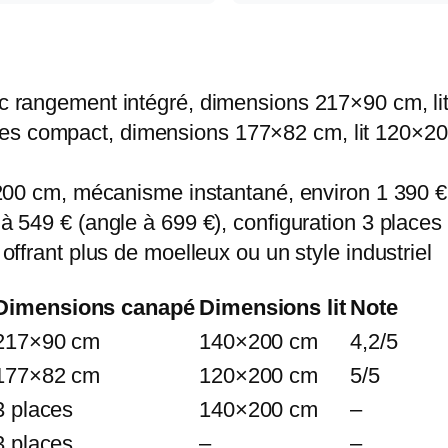
c rangement intégré, dimensions 217×90 cm, lit
ces compact, dimensions 177×82 cm, lit 120×2
×200 cm, mécanisme instantané, environ 1 390 €
à 549 € (angle à 699 €), configuration 3 places
 offrant plus de moelleux ou un style industriel
Dimensions canapé
Dimensions lit
Note
217×90 cm
140×200 cm
4,2/5
177×82 cm
120×200 cm
5/5
3 places
140×200 cm
–
3 places
–
–