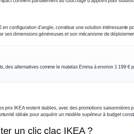
ompact convient parfaitement au couchage d’appoint pour studio
 en configuration d’angle, constitue une solution intéressante p
if par ses dimensions généreuses et son mécanisme de déploiemen
ûts, des alternatives comme le matelas Emma à environ 1 199 € 
s prix IKEA restent stables, avec des promotions saisonnières 
tunité idéale pour acquérir un modèle supérieur à budget const
r un clic clac IKEA ?