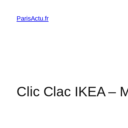
Skip
to
ParisActu.fr
content
Clic Clac IKEA – M