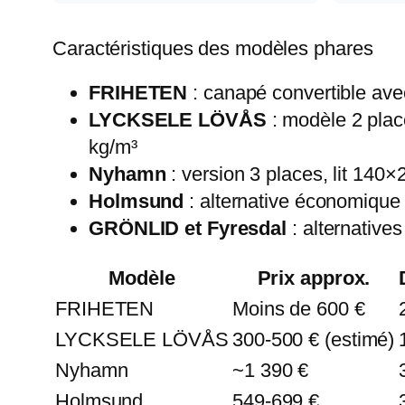
Caractéristiques des modèles phares
FRIHETEN
: canapé convertible ave
LYCKSELE LÖVÅS
: modèle 2 pla
kg/m³
Nyhamn
: version 3 places, lit 140
Holmsund
: alternative économique 
GRÖNLID et Fyresdal
: alternatives
Modèle
Prix approx.
FRIHETEN
Moins de 600 €
LYCKSELE LÖVÅS
300-500 € (estimé)
Nyhamn
~1 390 €
Holmsund
549-699 €