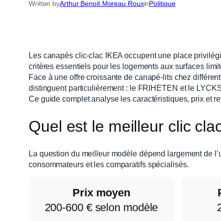
Written by
Arthur Benoit Moreau Roux
in
Politique
Les canapés clic-clac IKEA occupent une place privilégi
critères essentiels pour les logements aux surfaces limi
Face à une offre croissante de canapé-lits chez différe
distinguent particulièrement : le FRIHETEN et le LYC
Ce guide complet analyse les caractéristiques, prix et re
Quel est le meilleur clic cl
La question du meilleur modèle dépend largement de l’
consommateurs et les comparatifs spécialisés.
Prix moyen
200-600 € selon modèle