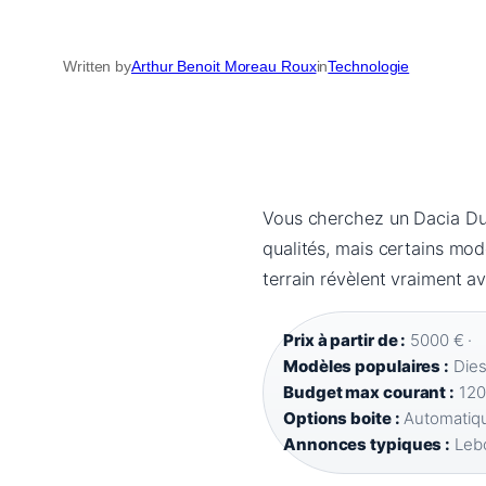
Written by
Arthur Benoit Moreau Roux
in
Technologie
Vous cherchez un Dacia Dus
qualités, mais certains mo
terrain révèlent vraiment av
Prix à partir de :
5000 € ·
Modèles populaires :
Dies
Budget max courant :
120
Options boite :
Automatiqu
Annonces typiques :
Lebo