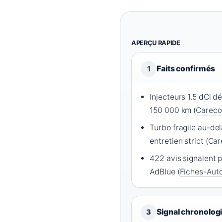
APERÇU RAPIDE
Faits confirmés
1
Injecteurs 1.5 dCi d
150 000 km (
Careco
Turbo fragile au-de
entretien strict (
Car
422 avis signalent 
AdBlue (
Fiches-Aut
Signal chronolog
3