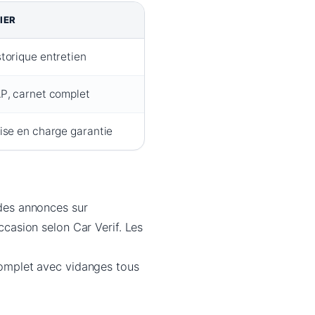
IER
storique entretien
AP, carnet complet
rise en charge garantie
 des annonces sur
occasion selon Car Verif. Les
 complet avec vidanges tous