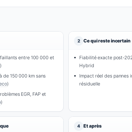
Ce qui reste incertain
2
éfaillants entre 100 000 et
Fiabilité exacte post-20
)
Hybrid
là de 150 000 km sans
Impact réel des pannes i
eco
)
résiduelle
problèmes EGR, FAP et
o
)
ique
Et après
4