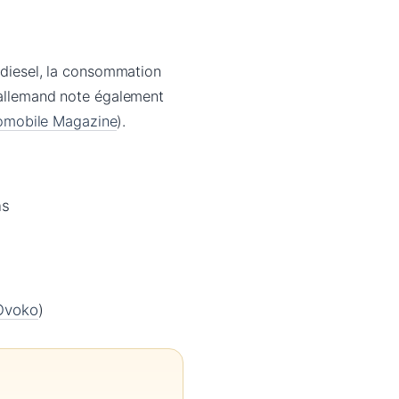
n diesel, la consommation
V allemand note également
omobile Magazine
).
ns
Ovoko
)