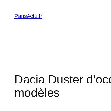
Skip
to
ParisActu.fr
content
Dacia Duster d’occ
modèles