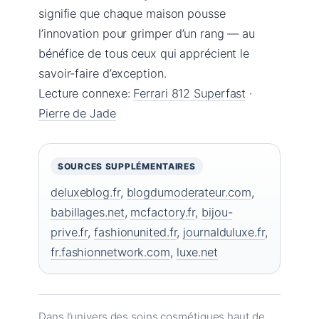
signifie que chaque maison pousse
l’innovation pour grimper d’un rang — au
bénéfice de tous ceux qui apprécient le
savoir-faire d’exception.
Lecture connexe:
Ferrari 812 Superfast
·
Pierre de Jade
SOURCES SUPPLÉMENTAIRES
deluxeblog.fr
,
blogdumoderateur.com
,
babillages.net
,
mcfactory.fr
,
bijou-
prive.fr
,
fashionunited.fr
,
journalduluxe.fr
,
fr.fashionnetwork.com
,
luxe.net
Dans l’univers des soins cosmétiques haut de