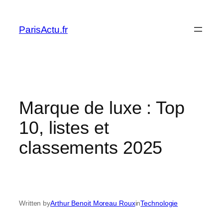
Skip
to
ParisActu.fr
content
Marque de luxe : Top
10, listes et
classements 2025
Written by
Arthur Benoit Moreau Roux
in
Technologie